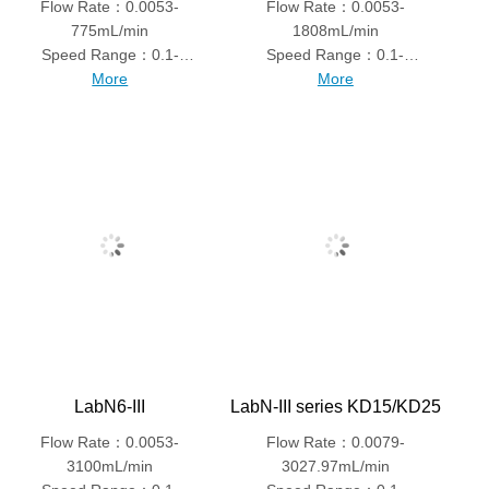
Flow Rate：0.0053-
Flow Rate：0.0053-
775mL/min
1808mL/min
Speed Range：0.1-
Speed Range：0.1-
150rpm
More
350rpm
More
LabN6-III
LabN-III series KD15/KD25
Flow Rate：0.0053-
Flow Rate：0.0079-
3100mL/min
3027.97mL/min