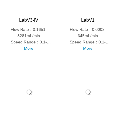
LabV3-IV
LabV1
Flow Rate：0.1651-
Flow Rate：0.0002-
3281mL/min
645mL/min
Speed Range：0.1-
Speed Range：0.1-
350rpm
More
150rpm
More