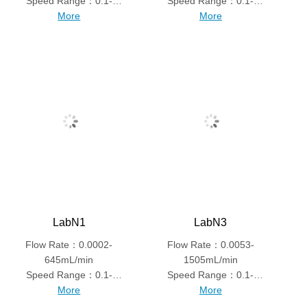
Speed Range：0.1-
Speed Range：0.1-
600rpm
More
600rpm
More
LabN1
LabN3
Flow Rate：0.0002-
Flow Rate：0.0053-
645mL/min
1505mL/min
Speed Range：0.1-
Speed Range：0.1-
150rpm
More
350rpm
More