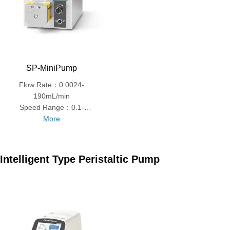
SP-MiniPump
Flow Rate：0.0024-
190mL/min
Speed Range：0.1-
300rpm
More
Intelligent Type Peristaltic Pump