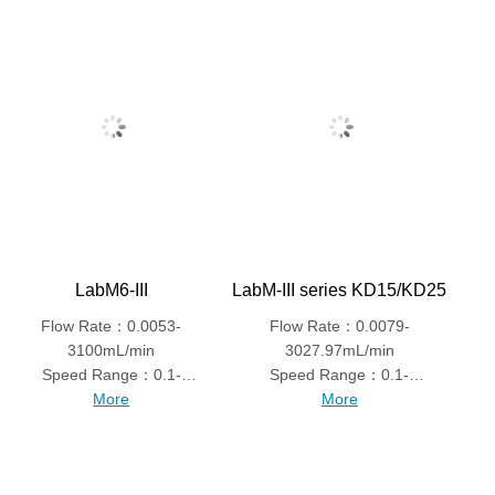
LabM6-III
LabM-III series KD15/KD25
Flow Rate：0.0053-
Flow Rate：0.0079-
3100mL/min
3027.97mL/min
Speed Range：0.1-
Speed Range：0.1-
600rpm
More
600rpm
More