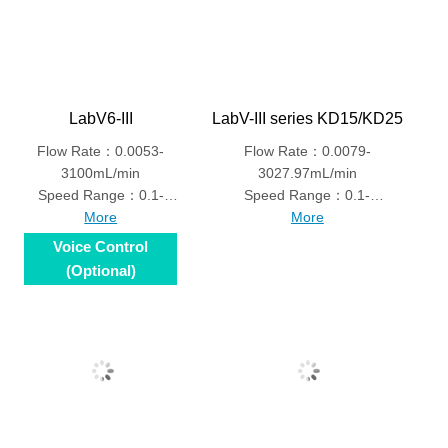
LabV6-III
LabV-III series KD15/KD25
Flow Rate：0.0053-
Flow Rate：0.0079-
3100mL/min
3027.97mL/min
Speed Range：0.1-
Speed Range：0.1-
600rpm
More
600rpm
More
Voice Control
(Optional)