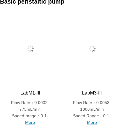
Basic peristaltic pump
LabM1-III
LabM3-III
Flow Rate：0.0002-
Flow Rate：0.0053-
775mL/min
1808mL/min
Speed range：0.1-
Speed Range：0.1-
150rpm
More
350rpm
More