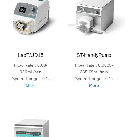
LabT/UD15
ST-HandyPump
Flow Rate : 0.08-
Flow Rate : 0.0033-
930mL/min
365.69mL/min
Speed Range : 0.1-
Speed Range : 0.1-
350rpm
More
300rpm
More