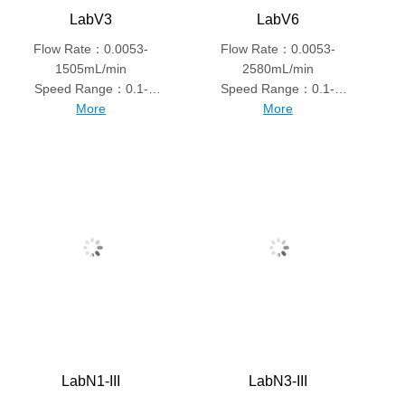
LabV3
LabV6
Flow Rate：0.0053-
Flow Rate：0.0053-
1505mL/min
2580mL/min
Speed Range：0.1-
Speed Range：0.1-
350rpm
More
600rpm
More
LabN1-III
LabN3-III