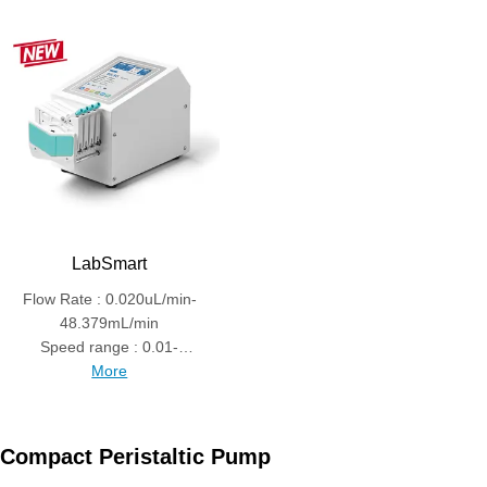
LabSmart
Flow Rate : 0.020uL/min-
48.379mL/min
Speed range : 0.01-
150rpm
More
Compact Peristaltic Pump