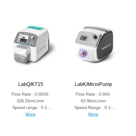
LabQ/KT15
LabK/MicroPump
Flow Rate : 0.0033-
Flow Rate : 0.004-
326.55mL/min
63.96mL/min
Speed range : 0.1-
Speed Range : 0.1-
350rpm
More
150rpm
More