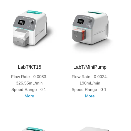
LabT/KT15
LabT/MiniPump
Flow Rate : 0.0033-
Flow Rate : 0.0024-
326.55mL/min
190mL/min
Speed Range : 0.1-
Speed Range : 0.1-
350rpm
More
300rpm
More