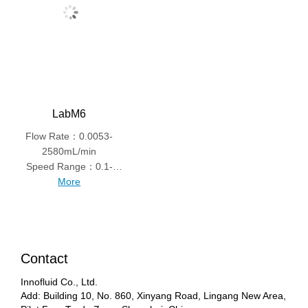
LabM6
Flow Rate：0.0053-
2580mL/min
Speed Range：0.1-
600rpm
More
Contact
Innofluid Co., Ltd.
Add: Building 10, No. 860, Xinyang Road, Lingang New Area,