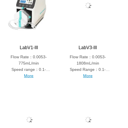
LabV1-III
LabV3-III
Flow Rate：0.0053-
Flow Rate：0.0053-
775mL/min
1808mL/min
Speed range：0.1-
Speed Range：0.1-
150rpm
More
350rpm
More