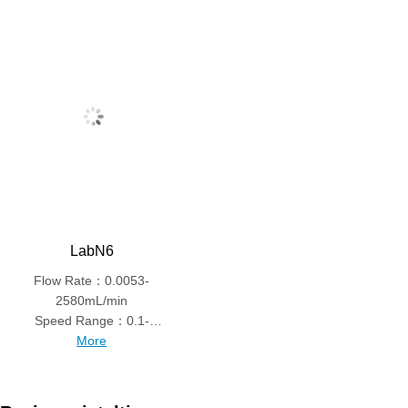
LabN6
Flow Rate：0.0053-
2580mL/min
Speed Range：0.1-
600rpm
More