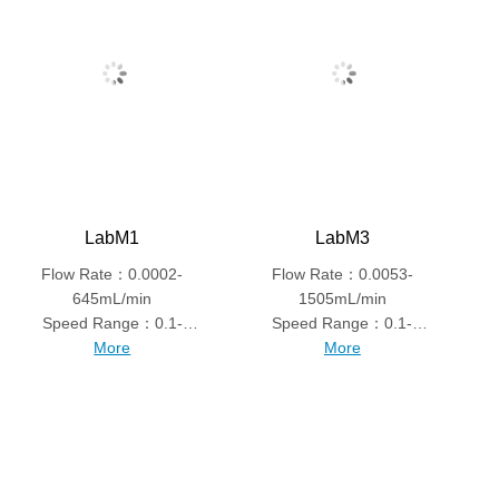
LabM1
LabM3
Flow Rate：0.0002-
Flow Rate：0.0053-
645mL/min
1505mL/min
Speed Range：0.1-
Speed Range：0.1-
150rpm
More
350rpm
More